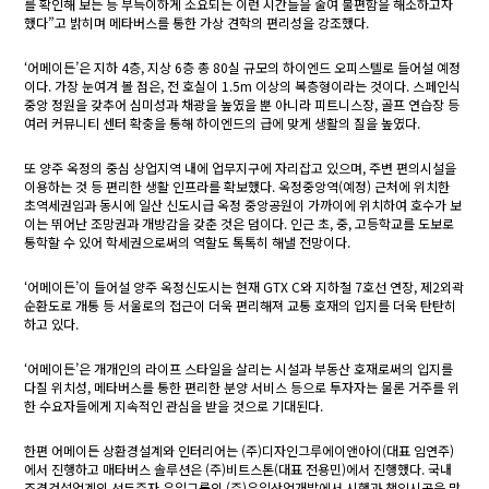
를 확인해 보는 등 부득이하게 소요되는 이런 시간들을 줄여 불편함을 해소하고자
했다”고 밝히며 메타버스를 통한 가상 견학의 편리성을 강조했다.
‘어메이든’은 지하 4층, 지상 6층 총 80실 규모의 하이엔드 오피스텔로 들어설 예정
이다. 가장 눈여겨 볼 점은, 전 호실이 1.5m 이상의 복층형이라는 것이다. 스페인식
중앙 정원을 갖추어 심미성과 채광을 높였을 뿐 아니라 피트니스장, 골프 연습장 등
여러 커뮤니티 센터 확충을 통해 하이엔드의 급에 맞게 생활의 질을 높였다.
또 양주 옥정의 중심 상업지역 내에 업무지구에 자리잡고 있으며, 주변 편의시설을
이용하는 것 등 편리한 생활 인프라를 확보했다. 옥정중앙역(예정) 근처에 위치한
초역세권임과 동시에 일산 신도시급 옥정 중앙공원이 가까이에 위치하여 호수가 보
이는 뛰어난 조망권과 개방감을 갖춘 것은 덤이다. 인근 초, 중, 고등학교를 도보로
통학할 수 있어 학세권으로써의 역할도 톡톡히 해낼 전망이다.
‘어메이든’이 들어설 양주 옥정신도시는 현재 GTX C와 지하철 7호선 연장, 제2외곽
순환도로 개통 등 서울로의 접근이 더욱 편리해져 교통 호재의 입지를 더욱 탄탄히
하고 있다.
‘어메이든’은 개개인의 라이프 스타일을 살리는 시설과 부동산 호재로써의 입지를
다질 위치성, 메타버스를 통한 편리한 분양 서비스 등으로 투자자는 물론 거주를 위
한 수요자들에게 지속적인 관심을 받을 것으로 기대된다.
한편 어메이든 상환경설계와 인터리어는 (주)디자인그루에이앤아이(대표 임연주)
에서 진행하고 매타버스 솔루션은 (주)비트스톤(대표 전용민)에서 진행했다. 국내
조경건설업계의 선두주자 유일그룹의 (주)유일산업개발에서 시행과 책임시공을 맡