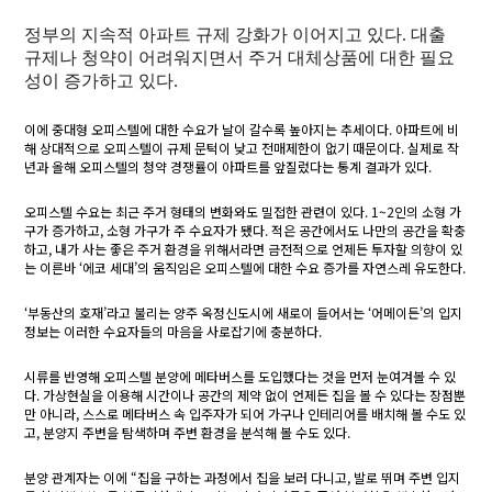
정부의 지속적 아파트 규제 강화가 이어지고 있다. 대출
규제나 청약이 어려워지면서 주거 대체상품에 대한 필요
성이 증가하고 있다.
이에 중대형 오피스텔에 대한 수요가 날이 갈수록 높아지는 추세이다. 아파트에 비
해 상대적으로 오피스텔이 규제 문턱이 낮고 전매제한이 없기 때문이다. 실제로 작
년과 올해 오피스텔의 청약 경쟁률이 아파트를 앞질렀다는 통계 결과가 있다.
오피스텔 수요는 최근 주거 형태의 변화와도 밀접한 관련이 있다. 1~2인의 소형 가
구가 증가하고, 소형 가구가 주 수요자가 됐다. 적은 공간에서도 나만의 공간을 확충
하고, 내가 사는 좋은 주거 환경을 위해서라면 금전적으로 언제든 투자할 의향이 있
는 이른바 ‘에코 세대’의 움직임은 오피스텔에 대한 수요 증가를 자연스레 유도한다.
‘부동산의 호재’라고 불리는 양주 옥정신도시에 새로이 들어서는 ‘어메이든’의 입지
정보는 이러한 수요자들의 마음을 사로잡기에 충분하다.
시류를 반영해 오피스텔 분양에 메타버스를 도입했다는 것을 먼저 눈여겨볼 수 있
다. 가상현실을 이용해 시간이나 공간의 제약 없이 언제든 집을 볼 수 있다는 장점뿐
만 아니라, 스스로 메타버스 속 입주자가 되어 가구나 인테리어를 배치해 볼 수도 있
고, 분양지 주변을 탐색하며 주변 환경을 분석해 볼 수도 있다.
분양 관계자는 이에 “집을 구하는 과정에서 집을 보러 다니고, 발로 뛰며 주변 입지